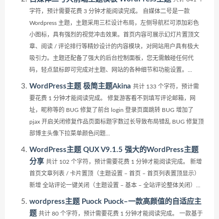
字符，预计需要花费 3 分钟才能阅读完成。 自媒体二号是一款
Wordpress 主题，主题采用三栏设计布局，左侧导航栏可添加彩色
小图标，具有强烈的视觉冲击效果。首页内容可展示幻灯片置顶文
章、阅读 / 评论排行等精妙设计的内容模块，对网站用户具有极大
吸引力。主题还配备了强大的后台控制面板，您无需触碰任何代
码，轻点鼠标即可完成对主题、网站的各种细节和功能设置。...
WordPress主题 极简主题Akina
共计 133 个字符，预计需
要花费 1 分钟才能阅读完成。 修复游客看不到填写评论邮箱，网
址，昵称等的 BUG 修复了前台 login 登录页面跳转 BUG 增加了
pjax 开启关闭修复作品页面标题字数过长导致布局错乱 BUG 修复顶
部博主头像下拉菜单颜色问题...
WordPress主题 QUX V9.1.5 强大的WordPress主题
分享
共计 102 个字符，预计需要花费 1 分钟才能阅读完成。 新增
首页文章列表 / 卡片置顶（主题设置 – 首页 – 首页列表置顶显示）
新增 全站评论一键关闭（主题设置 – 基本 – 全站评论整体关闭）...
wordpress主题 Puock Puock–一款高颜值的自适应主
题
共计 80 个字符，预计需要花费 1 分钟才能阅读完成。 一款基于