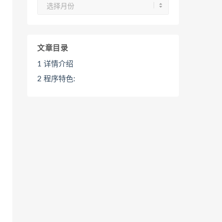
归
档
文章目录
1
详情介绍
2
程序特色: