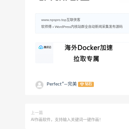
www.npspro.top互联侠客
软师傅
»
WordPress内核站群全自动新闻采集发布源码
Perfect″—完美
钻石
上一篇
AI作画软件，支持输入关键词一键作画！