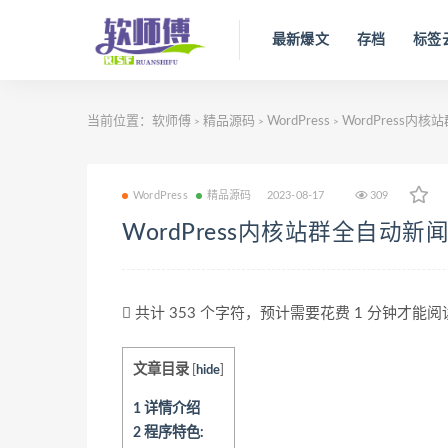
最新爆文
存档
标签
当前位置：
软师傅
精品源码
WordPress
WordPress内
>
>
>
WordPress
精品源码
2023-08-17
309
WordPress内核站群全自动
共计 353 个字符，预计需要花费 1 分钟才能
文章目录
[
hide
]
1
详情介绍
2
程序特色: