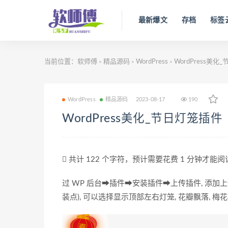
最新爆文
存档
标签
当前位置：
软师傅
精品源码
WordPress
WordPress美化
>
>
>
WordPress
精品源码
2023-08-17
190
WordPress美化_节日灯笼插件
共计 122 个字符，预计需要花费 1 分钟才能
过 WP 后台➡插件➡安装插件➡上传插件, 添加上
装点), 可以选择显示顶部左右灯笼, 花瓣飘落, 梅花