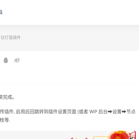
云
_节日灯笼插件
阅读完成。
传插件, 启用后回跳转到插件设置页面 (或者 WP 后台➡设置➡节点
枝等.