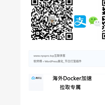
www.npspro.top互联侠客
软师傅
»
WordPress美化_节日灯笼插件