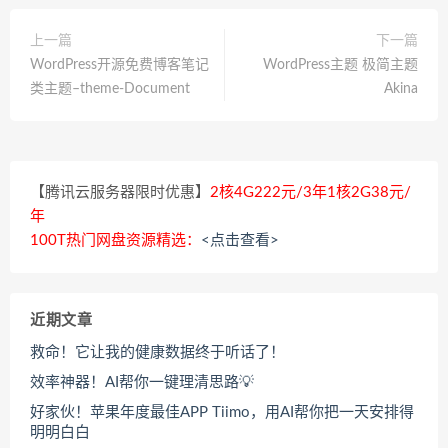
上一篇
下一篇
WordPress开源免费博客笔记
WordPress主题 极简主题
类主题–theme-Document
Akina
【腾讯云服务器限时优惠】
2核4G222元/3年1核2G38元/
年
100T热门网盘资源精选：
<点击查看>
近期文章
救命！它让我的健康数据终于听话了！
效率神器！AI帮你一键理清思路💡
好家伙！苹果年度最佳APP Tiimo，用AI帮你把一天安排得
明明白白