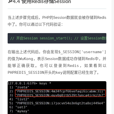
🔎4.4 使用Redis存储Session
当上述步骤完成后，PHP的Session数据就会被存储到Redis
中了。你可以通过以下代码验证：
// 开启Session
session_start
(
)
;
// 设置Session数据
$
$_SESSION['username']
在输出上述代码后，你会发现
WuKong
的值为
，表示Session数据成功存储到Redis中，并
Redis
能够正确获取。也可以登录到
，如果看到以
PHPREDIS_SESSION
key
开头的
说明配置已经生效了。