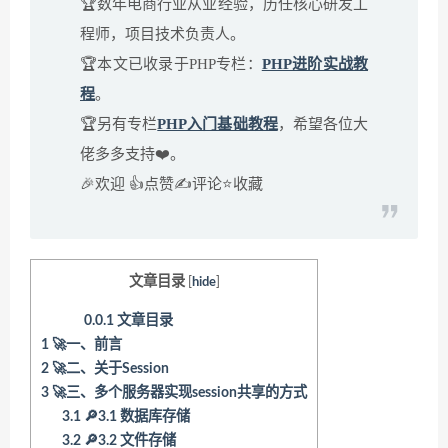
🏆数年电商行业从业经验，历任核心研发工
程师，项目技术负责人。
🏆本文已收录于PHP专栏：
PHP进阶实战教
程
。
🏆另有专栏
PHP入门基础教程
，希望各位大
佬多多支持❤️。
🎉欢迎 👍点赞✍评论⭐收藏
文章目录
[
hide
]
0.0.1
文章目录
1
🚀一、前言
2
🚀二、关于Session
3
🚀三、多个服务器实现session共享的方式
3.1
🔎3.1 数据库存储
3.2
🔎3.2 文件存储