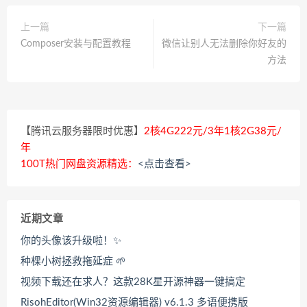
上一篇
下一篇
Composer安装与配置教程
微信让别人无法删除你好友的
方法
【腾讯云服务器限时优惠】
2核4G222元/3年1核2G38元/
年
100T热门网盘资源精选：
<点击查看>
近期文章
你的头像该升级啦！✨
种棵小树拯救拖延症 🌱
视频下载还在求人？这款28K星开源神器一键搞定
RisohEditor(Win32资源编辑器) v6.1.3 多语便携版