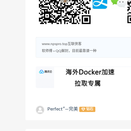
www.npspro.top互联侠客
软师傅
»
QQ解封，目前最靠谱一种
Perfect″—完美
钻石