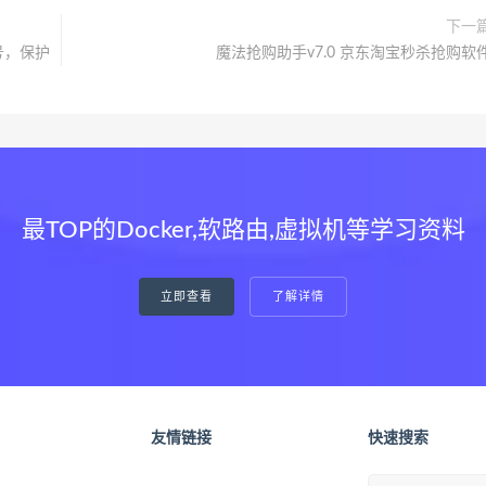
下一
号，保护
魔法抢购助手v7.0 京东淘宝秒杀抢购软
最TOP的Docker,软路由,虚拟机等学习资料
立即查看
了解详情
友情链接
快速搜索