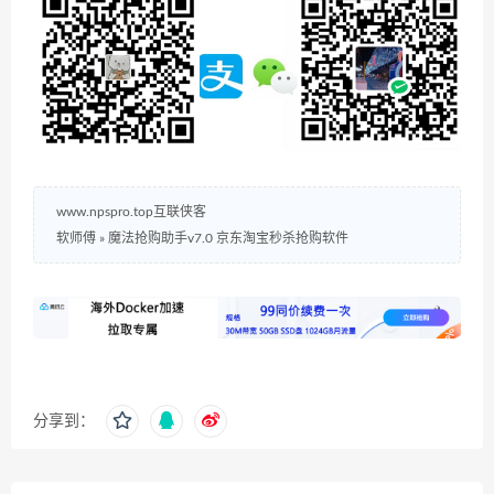
www.npspro.top互联侠客
软师傅
»
魔法抢购助手v7.0 京东淘宝秒杀抢购软件
分享到：