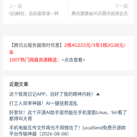
上一篇
下一篇
QQ解封，目前最靠谱一种
腾讯健康抽30天腾讯视频会员
【腾讯云服务器限时优惠】
2核4G222元/3年1核2G38元/
年
100T热门网盘资源精选：
<点击查看>
近期文章
这个极简日记APP，治好了我的精神内耗！🔥
打工人效率神器！AI一键拯救混乱
好家伙！这个开源AI助手居然能在手机里跑Linux，Siri看了
都得叫大哥
手机电脑互传文件再也不用微信了！LocalSend免费开源跨
平台传输神器（2026-08-08）