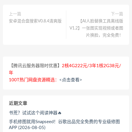
上一篇
下一篇
安卓混合盘搜索V0.8.4清爽版
【AI人脸替换工具离线版
V1.2】一张图实现视频或者图
片换脸，完全免费！
【腾讯云服务器限时优惠】
2核4G222元/3年1核2G38元/
年
100T热门网盘资源精选：
<点击查看>
近期文章
书荒？试试这个阅读神器🔥
手机修图就用Snapseed！谷歌出品完全免费的专业级修图
APP (2026-08-05)