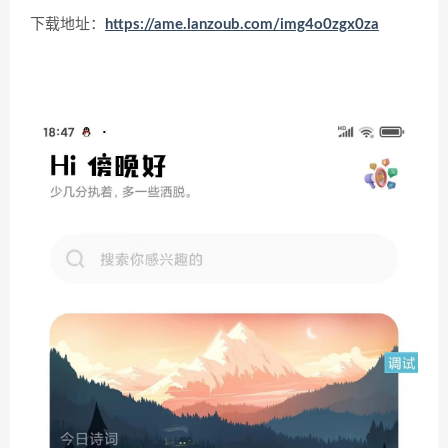
下载地址：
https://ame.lanzoub.com/img4o0zgx0za