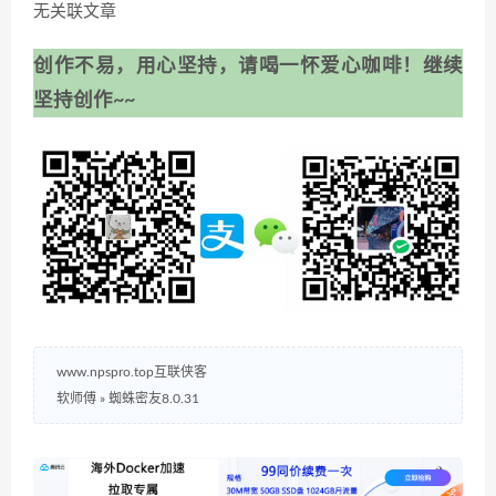
无关联文章
创作不易，用心坚持，请喝一怀爱心咖啡！继续
坚持创作~~
www.npspro.top互联侠客
软师傅
»
蜘蛛密友8.0.31