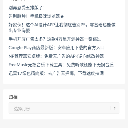
别再忍受丑排版了！
告别臃肿！手机极速浏览器🔥
好家伙！这个AI设计APP让我彻底告别PS，零基础也能做
出专业海报
手机开屏广告太多？这款4万星开源神器一键跳过
Google Play商店最新版：安卓应用下载的官方入口
NP管理器安卓版：免费无广告的APK逆向修改神器
FreeMusic无损音乐下载工具：免费听歌还能下无损音质
迅雷17绿色精简版：去广告无捆绑，下载速度拉满
归档
归
档