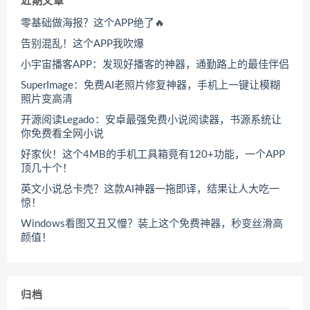
近期文章
零基础做海报？这个APP绝了🔥
告别混乱！这个APP我吹爆
小宇宙播客APP：发现好播客的神器，通勤路上的最佳伴侣
SuperImage：免费AI老照片修复神器，手机上一键让模糊
照片变高清
开源阅读Legado：安卓最强免费小说阅读器，书源系统让
你免费看全网小说
好家伙！这个4MB的手机工具箱竟有120+功能，一个APP
顶几十个！
英文小说总卡壳？这款AI神器一拖即译，结果让人大吃一
惊！
Windows看图又丑又慢？装上这个免费神器，秒变丝滑高
颜值！
归档