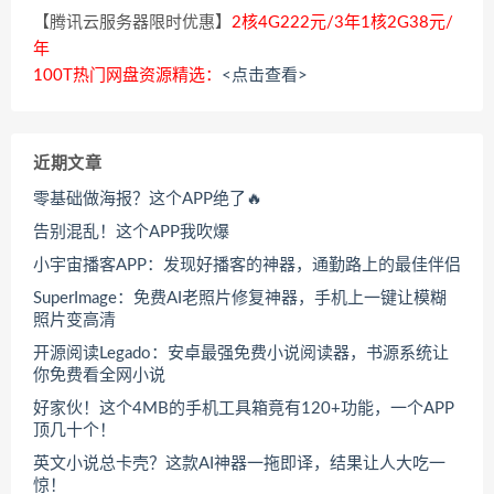
【腾讯云服务器限时优惠】
2核4G222元/3年1核2G38元/
年
100T热门网盘资源精选：
<点击查看>
近期文章
零基础做海报？这个APP绝了🔥
告别混乱！这个APP我吹爆
小宇宙播客APP：发现好播客的神器，通勤路上的最佳伴侣
SuperImage：免费AI老照片修复神器，手机上一键让模糊
照片变高清
开源阅读Legado：安卓最强免费小说阅读器，书源系统让
你免费看全网小说
好家伙！这个4MB的手机工具箱竟有120+功能，一个APP
顶几十个！
英文小说总卡壳？这款AI神器一拖即译，结果让人大吃一
惊！