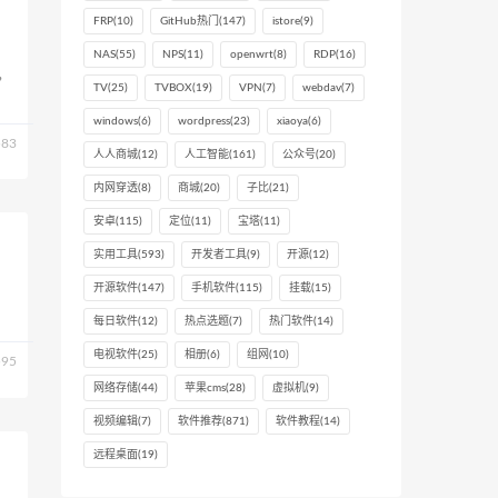
FRP
(10)
GitHub热门
(147)
istore
(9)
NAS
(55)
NPS
(11)
openwrt
(8)
RDP
(16)
s，
TV
(25)
TVBOX
(19)
VPN
(7)
webdav
(7)
windows
(6)
wordpress
(23)
xiaoya
(6)
83
人人商城
(12)
人工智能
(161)
公众号
(20)
内网穿透
(8)
商城
(20)
子比
(21)
安卓
(115)
定位
(11)
宝塔
(11)
实用工具
(593)
开发者工具
(9)
开源
(12)
开源软件
(147)
手机软件
(115)
挂载
(15)
每日软件
(12)
热点选题
(7)
热门软件
(14)
电视软件
(25)
相册
(6)
组网
(10)
95
网络存储
(44)
苹果cms
(28)
虚拟机
(9)
视频编辑
(7)
软件推荐
(871)
软件教程
(14)
远程桌面
(19)