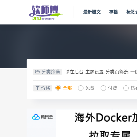
最新爆文
存档
标签
分类筛选
请在后台-主题设置-分类页筛选-
价格
全部
免费
付费
钻