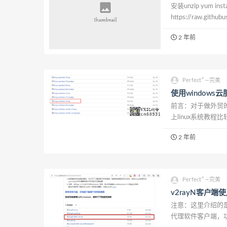
安装unzip yum ins
https://raw.githubu
agent="Mozi...
2 年前
Perfect″—完美
使用windows云
前言：对于做外贸
上linux系统教
先有一台香港或外国
2 年前
器配置 1.配置...
Perfect″—完美
v2rayN客户端使
注意：这里介绍的是
代理软件客户端，功能