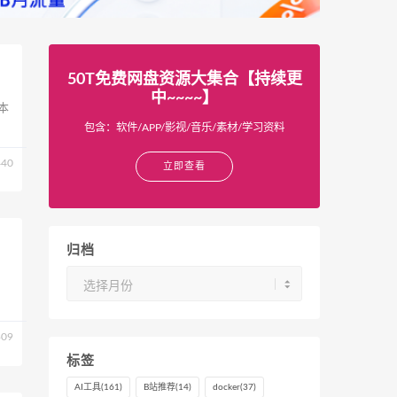
50T免费网盘资源大集合【持续更
中~~~~】
本
包含：软件/APP/影视/音乐/素材/学习资料
40
立即查看
归档
归
档
09
标签
AI工具
(161)
B站推荐
(14)
docker
(37)