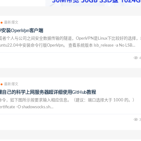
最新爆文
4中安装OpenVpn客户端
或者个人与公司之间安全数据传输的隧道，OpenVPN是Linux下比较好的选择，
u22.04中安装命令行版OpenVpn。 查看系统版本 lsb_release -a No LSB
e. Distributor ID...
4
最新爆文
ks搭建自己的科学上网服务器超详细使用GitHub教程
令，如下图所示按要求输入相应信息。（建议：端口选择大于 1000 的。）
rtificate -O shadowsocks.sh
usercontent.com/teddysun/shadowsocks_ins...
3