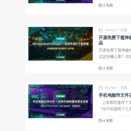
忆算法，帮你把知识
3 天前
Perfect″—完美
开源免费下载神器A
品
开源免费下载神器AB
过这些糟心事？浏览
今天给大家安利一款完全
3 天前
Perfect″—完美
手机电脑传文件
上周帮同事传个文
「你不知道有个工
输、甚至数据线来倒
4 天前