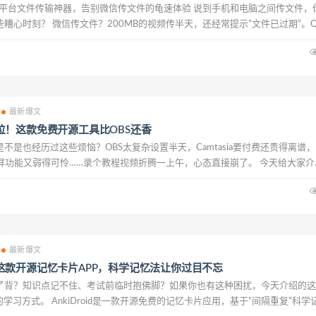
：开源跨平台文件传输神器，告别微信传文件的龟速体验 说到手机和电脑之间传文件，
糟心时刻？ 微信传文件？200MB的视频传半天，还经常提示”文件已过期”。
QQ就白搭。百度网盘？非会员限速到让你怀疑人生，100KB/s的...
最新爆文
位！这款免费开源工具比OBS还香
不是也经历过这些烦恼？OBS太复杂设置半天，Camtasia要付费还贵得离谱，
的录屏功能又弱得可怜……录个教程视频折腾一上午，心态直接崩了。 今天给大家介
神器——Capptivo，它是Screen Studio和Cursorful的完美替...
最新爆文
这款开源记忆卡片APP，科学记忆法让你过目不忘
了背？知识点记不住、考试前临时抱佛脚？如果你也有这种困扰，今天介绍的这
学习方式。 AnkiDroid是一款开源免费的记忆卡片应用，基于”间隔重复”科学