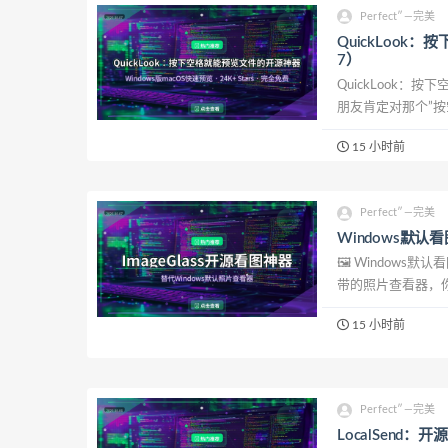
Perfect″—完美
QuickLook：
7）
QuickLook：
朋友肯定对那个”按
件都要双击打开对应
15 小时前
Perfect″—完美
Windows默认
🖼️ Windows
带的照片查看器，你
片更是门都没有。每
15 小时前
Perfect″—完美
LocalSend