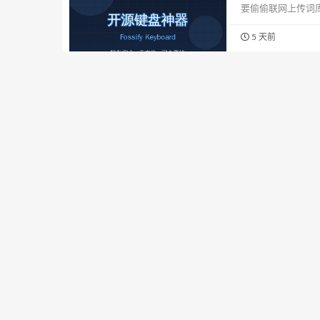
要偷偷联网上传词
不联网？」 其实很
5 天前
Perfect″—完美
C盘空间不够了
用着用着C盘就红
硬盘塞满了。今天介
全免费无广告！ 🧹
5 天前
件...
Perfect″—完美
Windows剪
Windows剪贴
况：在网页上右键
好几MB？明明原图
5 天前