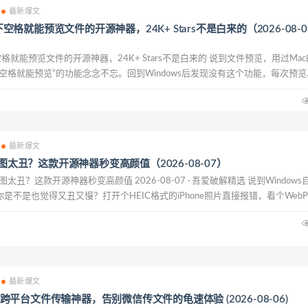
最新爆文
按下空格就能预览文件的开源神器，24K+ Stars不是白来的（2026-08-0
按下空格就能预览文件的开源神器，24K+ Stars不是白来的 说到文件预览，用过Mac
空格就能预览”的功能念念不忘。回到Windows后发现没有这个功能，每次预览
的软件，等个几秒钟才能看到内容，效率低得让人抓狂。 ...
最新爆文
看图太丑？这款开源神器秒变高颜值（2026-08-07）
默认看图太丑？这款开源神器秒变高颜值 2026-08-07 · 吾爱破解精选 说到Windows
是不是也觉得又丑又慢？打开个HEIC格式的iPhone照片直接报错，看个Web
次双击图片都要等半天，界面还土得掉渣。 今天给大家安利一款完全免...
最新爆文
：开源跨平台文件传输神器，告别微信传文件的龟速体验 (2026-08-06)