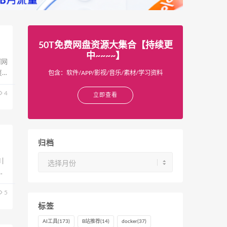
50T免费网盘资源大集合【持续更
中~~~~】
何网
页
包含：软件/APP/影视/音乐/素材/学习资料
4
立即查看
归档
归
|
档
历
.
5
标签
AI工具
(173)
B站推荐
(14)
docker
(37)