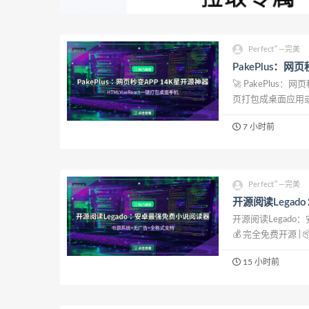
Perfect″—完美
PakePlus：网
🚀 PakePlus
页打包成桌面应用或手
变成APP？太麻烦
7 小时前
Perfect″—完美
开源阅读Lega
开源阅读Legado
💰 完全免费开源 
过这些糟心事： 好
15 小时前