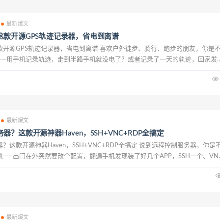
最新爆文
这款开源GPS轨迹记录器，省电到离谱
款开源GPS轨迹记录器，省电到离谱 喜欢户外徒步、骑行、跑步的朋友，你是
——用手机记录轨迹，走到半路手机就没电了？或者记录了一天的轨迹，回家发
来？ 今天推荐的这款GPSLogger，专门为解决这些问题而生。开源、免费、
的...
最新爆文
器？这款开源神器Haven，SSH+VNC+RDP全搞定
？这款开源神器Haven，SSH+VNC+RDP全搞定 说到远程控制服务器，你是
——出门在外突然要改个配置，翻遍手机发现装了好几个APP，SSH一个、VN
个，切换来切换去烦死了！ 今天给大家推荐一款开源免费的安卓神器Haven
最新爆文