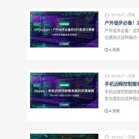
Perfect″—完美
户外徒步必备！
户外徒步必备！这
也遇到过这种痛点
格式不通用，导不出
4 天前
级省电，记录GPS轨迹
Perfect″—完美
手机远程控制服务
手机远程控制服务器
是也遇到过这种尴尬
一个、文件传输又一
4 天前
个APP搞定...
Perfect″—完美