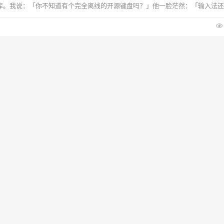
库。我说：「你不知道有个完全离线的开源键盘吗？」他一脸茫然：「输入法还
多人每天都...
最新爆文
？这款开源清理工具帮你释放几个G！
了？系统垃圾、浏览器缓存、软件残留、游戏缓存……各种垃圾文件不知不觉就
绍一款开源免费的清理工具——FluentCleaner，界面好看、清理彻底、关键是
 清理能力有多强？ FluentCleaner基于社区3700+清理规则，能清理系统临时文
最新爆文
贴板复制图片后体积暴涨数百倍？这款开源小工具帮你自动压缩
板复制图片后体积暴涨数百倍？这款开源小工具帮你自动压缩 你有没有遇到过这种
复制一张图片，然后粘贴到微信、飞书或者WPS文档里，结果文件体积突然暴
才几十KB，粘贴完就变成了几MB的庞然大物？ 这可不是你的错觉。今天就来