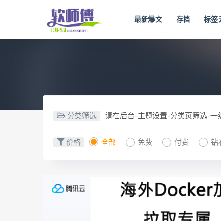
最新爆文
存档
标签
分类筛选
请在后台-主题设置-分类页筛选-
价格
全部
免费
付费
钻