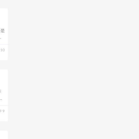
不是
现
超
10
不
C
，一
9