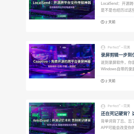
LocalSend
是不是也经历过这些
传文件？对方没登录
2 天前
Perfect″—完美
录屏剪辑一步到
说到录屏软件，你是
Windows自带
一款免费开源的跨平台录屏
2 天前
Perfect″—完美
还在死记硬背？
背单词背了忘、忘
APP可能会改变你的