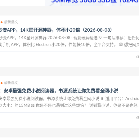
最新爆文
页秒变APP，14K星开源神器，体积小20倍（2026-08-08）
：网页秒变APP，14K星开源神器 2026-08-08 · 吾爱破解精选 💡 一句话推荐：把任
机 APP，体积比 Electron 小20倍，性能快10倍，全平台支持。 😫 想把网
了 很多网站只有网页版，没有客户端。你想把它变成一个独...
最新爆文
do：安卓最强免费小说阅读器，书源系统让你免费看全网小说
：安卓最强免费小说阅读器，书源系统让你免费看全网小说 📱 适用平台：Android 
| 📦 大小：约15MB 📖 你是不是也遇到过这些烦恼？ 说到看小说，你是不是也经
不容易找到一本想看的书，结果各个平台都要VIP才能看完整版；免费的小说A..