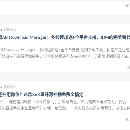
真正记在脑子里。全球超过百万用户在用，是公认最高效的记忆工具之一。 ...
最新爆文
B Download Manager：多线程加速+全平台支持，IDM的完美替
 Download Manager：多线程加速+全平台支持 说到下载工具，你是不是也
器自带下载慢得像蜗牛，IDM要付费还不支持Android，迅雷限速到怀疑人生
免费、开源的下载管理器——AB Download Manager（简称...
最新爆文
还在用微信？这款86K星开源神器免费全搞定
件，他愣是用微信「文件传输助手」发给自己，然后电脑上再另存为。我说：
具能直接手机电脑互传吗？」他一脸茫然。 其实很多人还在用蓝牙、微信文
腾文件。今天推...