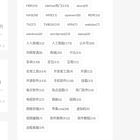
FRP
(10)
GitHub热门
(153)
istore
(9)
NAS
(58)
NPS
(11)
openwrt
(8)
RDP
(16)
TV
(27)
TVBOX
(19)
VPN
(7)
webdav
(7)
的
文
windows
(6)
wordpress
(23)
xiaoya
(6)
人人商城
(12)
人工智能
(173)
公众号
(20)
2
内网穿透
(8)
商城
(20)
子比
(21)
安卓
(118)
定位
(11)
宝塔
(11)
实用工具
(614)
开发者工具
(9)
开源
(12)
开源软件
(153)
手机软件
(118)
挂载
(15)
自
P图
每日软件
(12)
热点选题
(7)
热门软件
(14)
电视软件
(27)
相册
(6)
组网
(10)
4
网络存储
(47)
苹果cms
(28)
虚拟机
(9)
视频编辑
(7)
软件推荐
(912)
软件教程
(14)
远程桌面
(19)