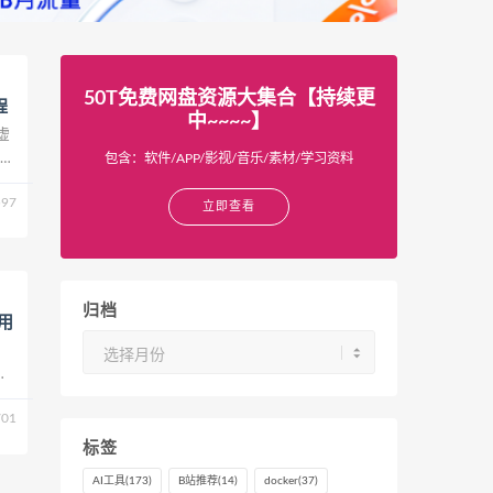
50T免费网盘资源大集合【持续更
程
中~~~~】
虚
、
包含：软件/APP/影视/音乐/素材/学习资料
马上
97
立即查看
归档
用
归
档
使
桌
01
标签
AI工具
(173)
B站推荐
(14)
docker
(37)