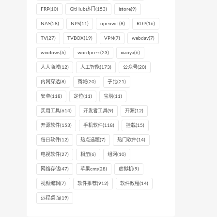
FRP
(10)
GitHub热门
(153)
istore
(9)
NAS
(58)
NPS
(11)
openwrt
(8)
RDP
(16)
TV
(27)
TVBOX
(19)
VPN
(7)
webdav
(7)
windows
(6)
wordpress
(23)
xiaoya
(6)
人人商城
(12)
人工智能
(173)
公众号
(20)
内网穿透
(8)
商城
(20)
子比
(21)
安卓
(118)
定位
(11)
宝塔
(11)
实用工具
(614)
开发者工具
(9)
开源
(12)
开源软件
(153)
手机软件
(118)
挂载
(15)
每日软件
(12)
热点选题
(7)
热门软件
(14)
电视软件
(27)
相册
(6)
组网
(10)
网络存储
(47)
苹果cms
(28)
虚拟机
(9)
视频编辑
(7)
软件推荐
(912)
软件教程
(14)
远程桌面
(19)