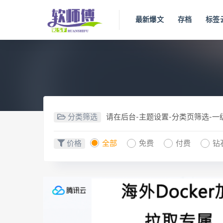
最新爆文
存档
标签
分类筛选
请在后台-主题设置-分类页筛选-
价格
全部
免费
付费
钻