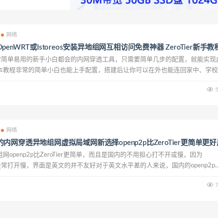
网络
enWRT或Istoreos安装异地组网互相访问免费神器 ZeroTier新手教
一款非常简单易用的新手小白都会的内网穿透工具，只需要简单几步的配置，就能实现
本教程非常的简单小白也能上手配置，搭建后让你可以在外也能连回家中、学校
资料，数据。NAS，远程桌面使用非常方便，互联网时代必备神器，建议大家
5
以愉快的...
网络
内网穿透异地组网虚拟局域网新选择openp2p比ZeroTier更简单更好
openp2p比ZeroTier更简单，而且是国内的不用担心打不开或慢，因为
外的经常打开慢，界面是英文的并不友好对于英文水平差的人来说，国内的openp2p
要几步就能完成了，特别适合新手小白，从此办公室和家里联连接在一起，远程
7