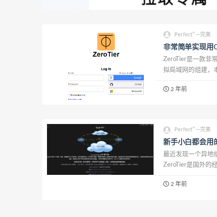
Perfect″—完美
非常简单实现用Op
ZeroTier是
拟局域网的组建，
办公室的电脑获取
2 年前
动手搭建起来，就可
Perfect″—完美
新手小白都会用的
最近发现一个异地组网
ZeroTier是国
用非常的简单，只
2 年前
面RDP，影音...