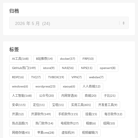
归档
归
档
标签
AI工具
(168)
B站推荐
(14)
docker
(37)
FRP
(10)
GitHub热门
(149)
istore
(9)
NAS
(56)
NPS
(11)
openwrt
(8)
RDP
(16)
TV
(27)
TVBOX
(19)
VPN
(7)
webdav
(7)
windows
(6)
wordpress
(23)
xiaoya
(6)
人人商城
(12)
人工智能
(168)
公众号
(20)
内网穿透
(8)
商城
(20)
子比
(21)
安卓
(115)
定位
(11)
宝塔
(11)
实用工具
(601)
开发者工具
(9)
开源
(12)
开源软件
(149)
手机软件
(115)
挂载
(15)
每日软件
(12)
热点选题
(7)
热门软件
(14)
电视软件
(27)
相册
(6)
组网
(10)
网络存储
(45)
苹果cms
(28)
虚拟机
(9)
视频编辑
(7)